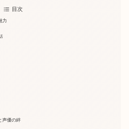
目次
魅力
話
と声優の絆