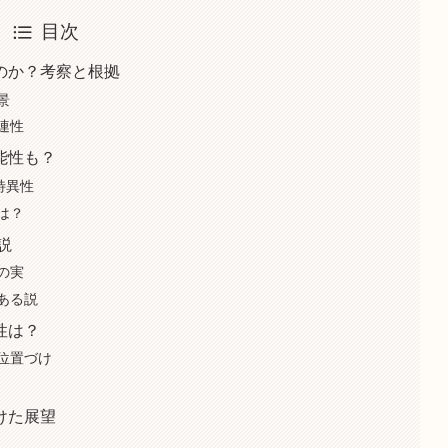
目次
のか？考察と根拠
景
連性
能性も？
特異性
は？
説
の実
ある説
性は？
位置づけ
けた展望